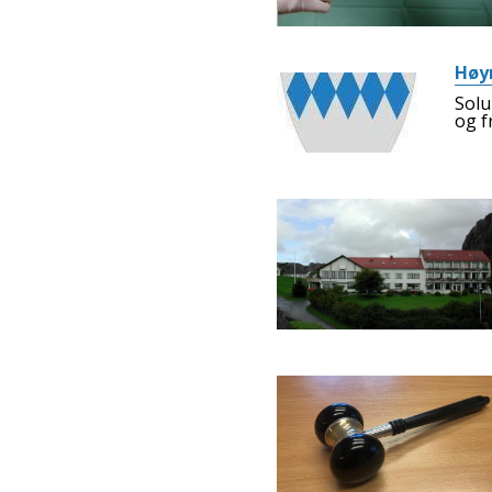
Høyr
Solu
og f