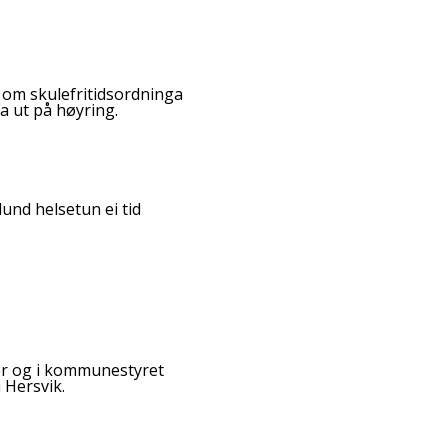
 om skulefritidsordninga
a ut på høyring.
lund helsetun ei tid
er og i kommunestyret
 Hersvik.