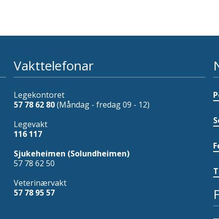
Vakttelefonar
Legekontoret
P
57 78 62 80
(Måndag - fredag 09 - 12)
S
Legevakt
116 117
F
Sjukeheimen (Solundheimen)
57 78 62 50
T
Veterinærvakt
57 78 95 57