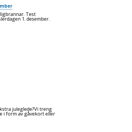
sember
ligbrannar. Test
slerdagen 1. desember.
ekstra juleglede?Vi treng
de i form av gåvekort eller