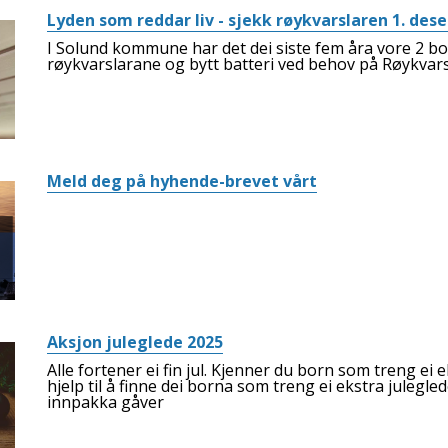
Lyden som reddar liv - sjekk røykvarslaren 1. de
I Solund kommune har det dei siste fem åra vore 2 bo
røykvarslarane og bytt batteri ved behov på Røykvar
Meld deg på hyhende-brevet vårt
Aksjon juleglede 2025
Alle fortener ei fin jul. Kjenner du born som treng ei 
hjelp til å finne dei borna som treng ei ekstra julegle
innpakka gåver