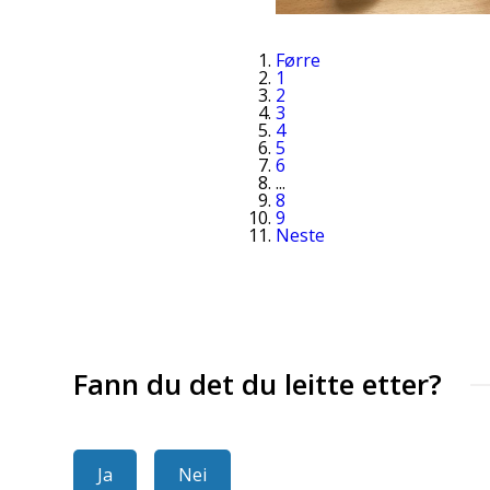
Førre
1
2
3
4
5
6
...
8
9
Neste
Fann du det du leitte etter?
Ja
Nei