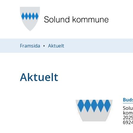
Du er her:
Framsida
Aktuelt
Aktuelt
Buds
Solu
komm
2025
692