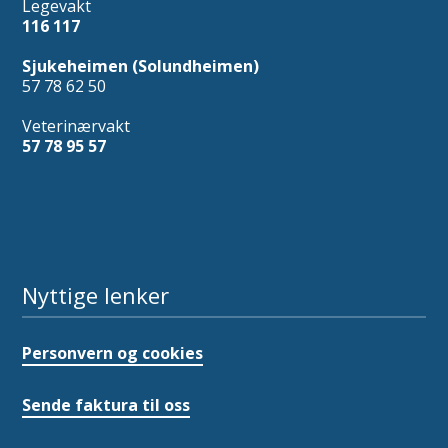
Legevakt
116 117
Sjukeheimen (Solundheimen)
57 78 62 50
Veterinærvakt
57 78 95 57
Nyttige lenker
Personvern og cookies
Sende faktura til oss