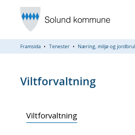
Du er her:
Framsida
Tenester
Næring, miljø og jordbru
Viltforvaltning
Viltforvaltning