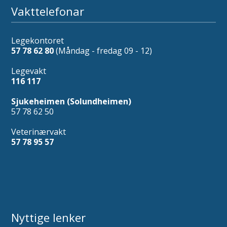
Vakttelefonar
Legekontoret
57 78 62 80
(Måndag - fredag 09 - 12)
Legevakt
116 117
Sjukeheimen (Solundheimen)
57 78 62 50
Veterinærvakt
57 78 95 57
Nyttige lenker