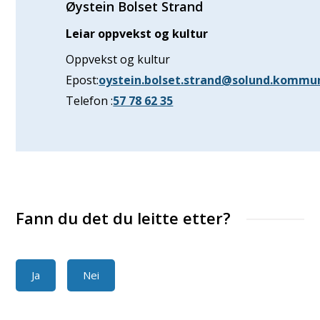
Øystein Bolset Strand
Leiar oppvekst og kultur
Oppvekst og kultur
Epost
oystein.bolset.strand@solund.kommu
Telefon
57 78 62 35
Fann du det du leitte etter?
Ja
Nei