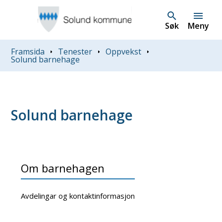
Søk
Meny
Du er her:
Framsida
Tenester
Oppvekst
Solund barnehage
Solund barnehage
Om barnehagen
Avdelingar og kontaktinformasjon