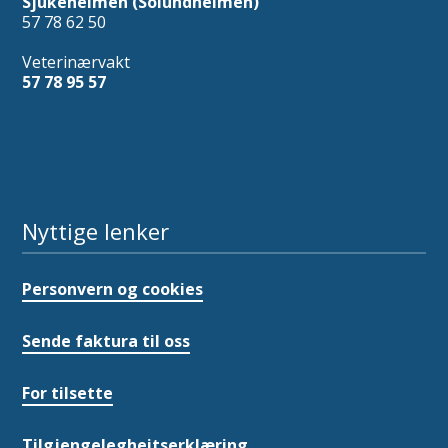
Sjukeheimen (Solundheimen)
57 78 62 50
Veterinærvakt
57 78 95 57
Nyttige lenker
Personvern og cookies
Sende faktura til oss
For tilsette
Tilgjengelegheitserklæring