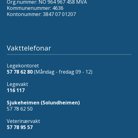
Org.nummer: NO 964 967 458 MVA
Kommunenummer: 4636
Kontonummer: 3847 07 01207
Vakttelefonar
Legekontoret
57 78 62 80
(Måndag - fredag 09 - 12)
Legevakt
116 117
Sjukeheimen (Solundheimen)
57 78 62 50
Veterinærvakt
57 78 95 57